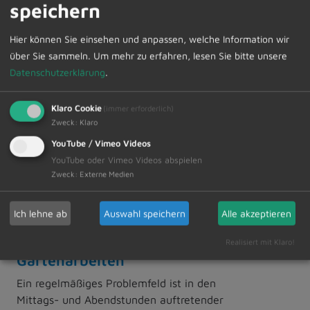
speichern
Vorschläge können bis 15.05.2024 beim
Hier können Sie einsehen und anpassen, welche Information wir
Landratsamt Oberallgäu eingereicht werden.
über Sie sammeln.
Um mehr zu erfahren, lesen Sie bitte unsere
Datenschutzerklärung
.
Klaro Cookie
(immer erforderlich)
Mit dem Kulturpreis 2024 soll eine moderne
Zweck
:
Klaro
Form der Literatur ausgezeichnet…
YouTube / Vimeo Videos
YouTube oder Vimeo Videos abspielen
Weiterlesen
Zweck
:
Externe Medien
Ich lehne ab
Auswahl speichern
Alle akzeptieren
12.04.2024
Lärm durch Haus- und
Realisiert mit Klaro!
Gartenarbeiten
Ein regelmäßiges Problemfeld ist in den
Mittags- und Abendstunden auftretender