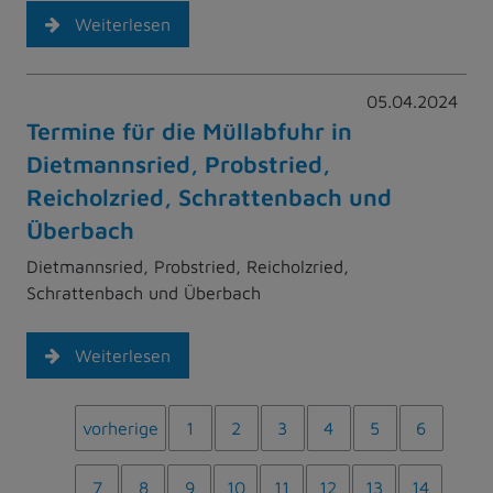
Weiterlesen
05.04.2024
Termine für die Müllabfuhr in
Dietmannsried, Probstried,
Reicholzried, Schrattenbach und
Überbach
Dietmannsried, Probstried, Reicholzried,
Schrattenbach und Überbach
Weiterlesen
vorherige
1
2
3
4
5
6
7
8
9
10
11
12
13
14