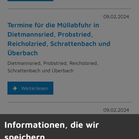
09.02.2024
Termine für die Müllabfuhr in
Dietmannsried, Probstried,
Reicholzried, Schrattenbach und
Überbach
Dietmannsried, Probstried, Reicholzried,
Schrattenbach und Überbach
Weiterlesen
09.02.2024
Informationen der Jugendpflege
Informationen, die wir
Büro, Jugendtreff, Kidstreff, Veranstaltungen
speichern