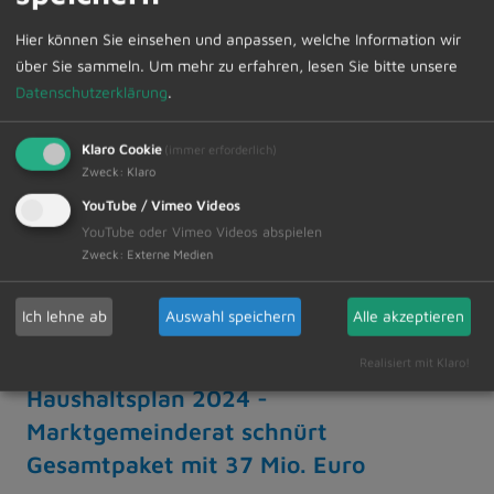
Weiterlesen
Hier können Sie einsehen und anpassen, welche Information wir
über Sie sammeln.
Um mehr zu erfahren, lesen Sie bitte unsere
Datenschutzerklärung
.
09.02.2024
Funkenfeuer in Dietmannsried
Klaro Cookie
(immer erforderlich)
und Ortsteilen
Zweck
:
Klaro
Funkenveranstaltungen in Dietmannsried,
YouTube / Vimeo Videos
Schrattennach, Überbach und Probstried
YouTube oder Vimeo Videos abspielen
Zweck
:
Externe Medien
Weiterlesen
Ich lehne ab
Auswahl speichern
Alle akzeptieren
Realisiert mit Klaro!
09.02.2024
Haushaltsplan 2024 -
Marktgemeinderat schnürt
Gesamtpaket mit 37 Mio. Euro