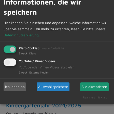
Informationen, die wir
26.01.2024
Bürgersprechstunden des Ersten
speichern
Bürgermeisters – auch digital
Hier können Sie einsehen und anpassen, welche Information wir
möglich
über Sie sammeln.
Um mehr zu erfahren, lesen Sie bitte unsere
In der kommenden Woche steht Bürgermeister
Datenschutzerklärung
.
Werner Endres am Dienstag, den 30. Januar
2024, von 08.00 Uhr – 09.30 Uhr für Fragen
Klaro Cookie
(immer erforderlich)
und Gespräche im Rathaus zur Verfügung.
Zweck
:
Klaro
YouTube / Vimeo Videos
Weiterlesen
YouTube oder Vimeo Videos abspielen
Zweck
:
Externe Medien
26.01.2024
Ich lehne ab
Auswahl speichern
Alle akzeptieren
Anmeldungen in Dietmannsrieder
Kindertageseinrichtungen für das
Realisiert mit Klaro!
Kindergartenjahr 2024/2025
Online - Anmeldung für die