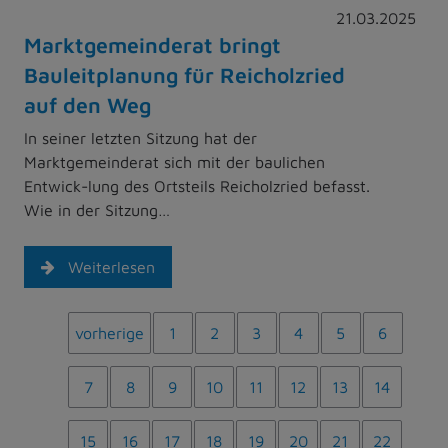
21.03.2025
Marktgemeinderat bringt
Bauleitplanung für Reicholzried
auf den Weg
In seiner letzten Sitzung hat der
Marktgemeinderat sich mit der baulichen
Entwick-lung des Ortsteils Reicholzried befasst.
Wie in der Sitzung…
Weiterlesen
vorherige
1
2
3
4
5
6
7
8
9
10
11
12
13
14
15
16
17
18
19
20
21
22