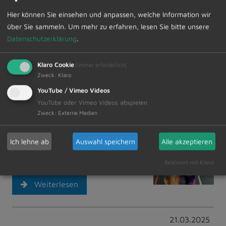
Familie
Hier können Sie einsehen und anpassen, welche Information wir
Nächste Woche im „Wunderwerk“ in
über Sie sammeln.
Um mehr zu erfahren, lesen Sie bitte unsere
Dietmannsried:
Datenschutzerklärung
.
Weiterlesen
Klaro Cookie
(immer erforderlich)
Zweck
:
Klaro
YouTube / Vimeo Videos
28.03.2025
YouTube oder Vimeo Videos abspielen
Informationen der
Zweck
:
Externe Medien
Jugendpflege
Ich lehne ab
Auswahl speichern
Alle akzeptieren
Büro, Jugendtreff, Kidstreff,
Veranstaltungen
Realisiert mit Klaro!
Weiterlesen
21.03.2025