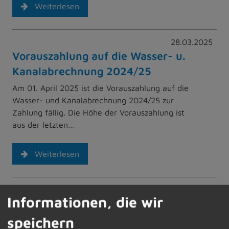
Weiterlesen
28.03.2025
Vorauszahlung auf die Wasser- u.
Kanalabrechnung 2024/25
Am 01. April 2025 ist die Vorauszahlung auf die
Wasser- und Kanalabrechnung 2024/25 zur
Zahlung fällig. Die Höhe der Vorauszahlung ist
aus der letzten…
Weiterlesen
28.03.2025
Informationen, die wir
Mütter-Väter-Zentrum „im
Wunderwerk“ durch Netzwerk
speichern