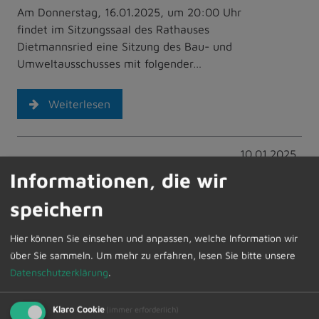
Am Donnerstag, 16.01.2025, um 20:00 Uhr
findet im Sitzungssaal des Rathauses
Dietmannsried eine Sitzung des Bau- und
Umweltausschusses mit folgender…
Weiterlesen
10.01.2025
Anmeldungen in den
Informationen, die wir
Dietmannsrieder
speichern
Kindertageseinrichtungen für das
Kindergartenjahr 2025/2026
Hier können Sie einsehen und anpassen, welche Information wir
über Sie sammeln.
Um mehr zu erfahren, lesen Sie bitte unsere
Wie in den Vorjahren beginnen im Januar 2025
Datenschutzerklärung
.
die Anmeldungen für die Dietmannsrieder
Kindertageseinrichtungen. Die Anmeldungen
Klaro Cookie
(immer erforderlich)
werden wieder zentral…