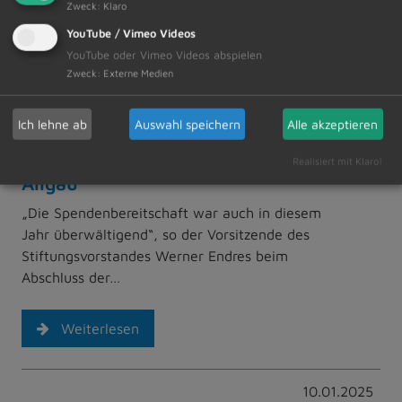
Zweck
:
Klaro
YouTube / Vimeo Videos
Weiterlesen
YouTube oder Vimeo Videos abspielen
Zweck
:
Externe Medien
10.01.2025
Ich lehne ab
Auswahl speichern
Alle akzeptieren
Aktion „Wunschbaum der
Bürgerstiftung Dietmannsried im
Realisiert mit Klaro!
Allgäu“
„Die Spendenbereitschaft war auch in diesem
Jahr überwältigend“, so der Vorsitzende des
Stiftungsvorstandes Werner Endres beim
Abschluss der…
Weiterlesen
10.01.2025