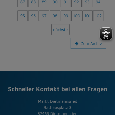
87
88
89
90
91
92
93
94
95
96
97
98
99
100
101
102
nächste
Zum Archiv
Schneller Kontakt bei allen Fragen
Markt Dietmannsried
Rathausplatz 3
87463 Dietmannsried