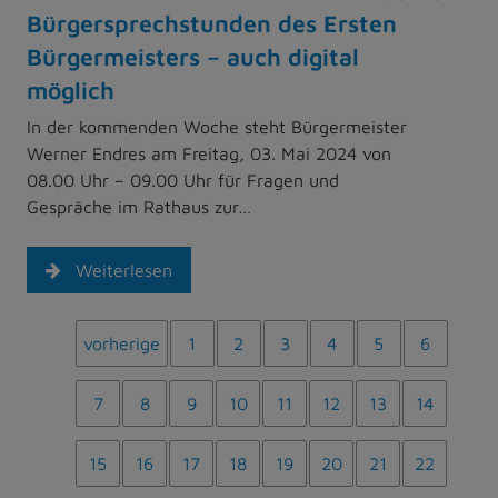
Bürgersprechstunden des Ersten
Bürgermeisters – auch digital
möglich
In der kommenden Woche steht Bürgermeister
Werner Endres am Freitag, 03. Mai 2024 von
08.00 Uhr – 09.00 Uhr für Fragen und
Gespräche im Rathaus zur…
Weiterlesen
vorherige
1
2
3
4
5
6
7
8
9
10
11
12
13
14
15
16
17
18
19
20
21
22