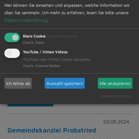
Hier können Sie einsehen und anpassen, welche Information wir
03.05.2024
über Sie sammeln.
Um mehr zu erfahren, lesen Sie bitte unsere
CarSharing in Dietmannsried -
Datenschutzerklärung
.
Ihre Meinung ist gefragt!
Klaro Cookie
(immer erforderlich)
Wie soll es mit dem eCarsharing in
Zweck
:
Klaro
Dietmannsried weitergehen?
YouTube / Vimeo Videos
Machen Sie mit und helfen Sie uns mit Ihrer
YouTube oder Vimeo Videos abspielen
Zweck
:
Externe Medien
Rückmeldung!
Ich lehne ab
Auswahl speichern
Alle akzeptieren
Realisiert mit Klaro!
Weiterlesen
03.05.2024
Gemeindekanzlei Probstried