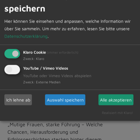
speichern
Weiterlesen
Hier können Sie einsehen und anpassen, welche Information wir
23.02.2024
über Sie sammeln.
Um mehr zu erfahren, lesen Sie bitte unsere
Informationen der Jugendpflege
Datenschutzerklärung
.
Büro, Jugendtreff, Kidstreff, Veranstaltungen
Klaro Cookie
(immer erforderlich)
Zweck
:
Klaro
Weiterlesen
YouTube / Vimeo Videos
YouTube oder Vimeo Videos abspielen
Zweck
:
Externe Medien
23.02.2024
Einladung zum Oberallgäuer
Ich lehne ab
Auswahl speichern
Alle akzeptieren
Weltfrauentag am 8. März 2024
ab 13:30 Uhr im Landratsamt
Realisiert mit Klaro!
„Mutige Frauen, starke Führung – Welche
Chancen, Herausforderung und
Erfolgsgeschichten stecken hinter diesem