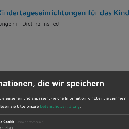
indertageseinrichtungen für das Kin
tungen in Dietmannsried
thaus Dietmannsried / Umstellung E
mationen, die wir speichern
Sie einsehen und anpassen, welche Information wir über Sie sammeln.
 lesen Sie bitte unsere
Datenschutzerklärung
.
ro Cookie
(immer erforderlich)
ck
:
Klaro