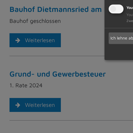
Bauhof Dietmannsried am Rosenmo
You
You
Bauhof geschlossen
Zwe
Ich lehne a
Weiterlesen
Grund- und Gewerbesteuer
1. Rate 2024
Weiterlesen