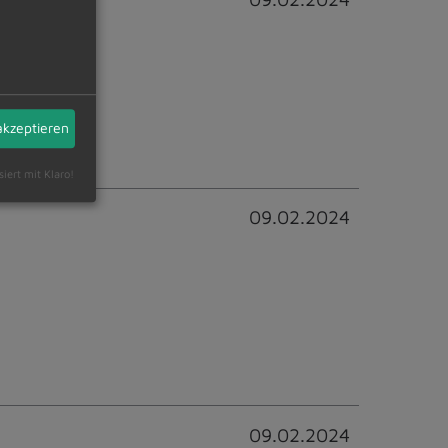
ssen
akzeptieren
siert mit Klaro!
09.02.2024
09.02.2024