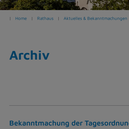
e
n
Home
Rathaus
Aktuelles & Bekanntmachungen
Archiv
Bekanntmachung der Tagesordnung