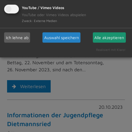
YouTube / Vimeo Videos
Weiterlesen
YouTube oder Vimeo Videos abspielen
Zweck
:
Externe Medien
27.10.2023
Stille Tage im November
Ich lehne ab
Auswahl speichern
Alle akzeptieren
An Allerheiligen, 1. November, am
Realisiert mit Klaro!
Volkstrauertag, 19. November, am Buß- und
Bettag, 22. November und am Totensonntag,
26. November 2023, sind nach den…
Weiterlesen
20.10.2023
Informationen der Jugendpflege
Dietmannsried