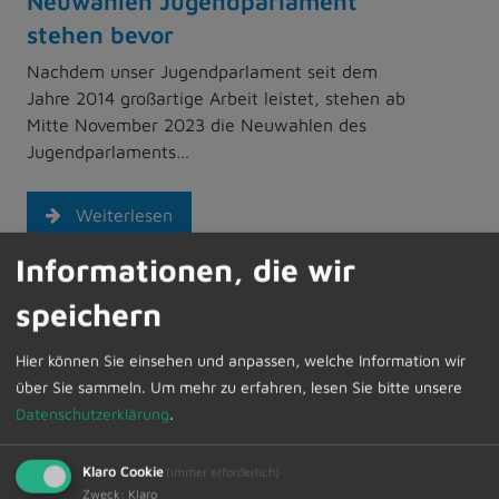
Neuwahlen Jugendparlament
stehen bevor
Nachdem unser Jugendparlament seit dem
Jahre 2014 großartige Arbeit leistet, stehen ab
Mitte November 2023 die Neuwahlen des
Jugendparlaments…
Weiterlesen
Informationen, die wir
27.10.2023
speichern
Sozialausschuss befasst sich mit
Flüchtlingsunterbringung
Hier können Sie einsehen und anpassen, welche Information wir
über Sie sammeln.
Um mehr zu erfahren, lesen Sie bitte unsere
Wie bereits in der Sitzung des Bau- und
Datenschutzerklärung
.
Umweltausschusses vorberaten, hat sich
ebenso der Sozialausschuss in seiner letzten
Sitzung mit der weiteren…
Klaro Cookie
(immer erforderlich)
Zweck
:
Klaro