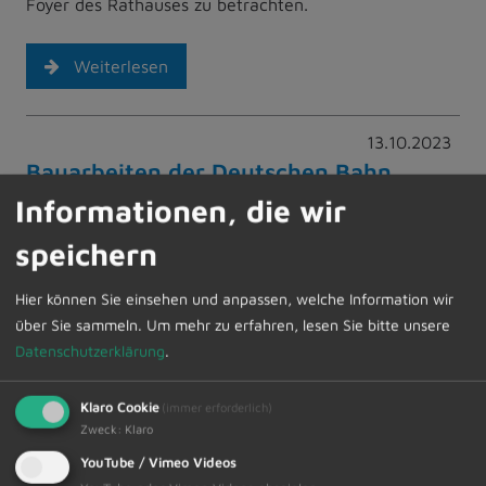
Foyer des Rathauses zu betrachten.
Weiterlesen
13.10.2023
Bauarbeiten der Deutschen Bahn
Informationen, die wir
Die DB Netz AG hat aktuell über bevorstehende
unaufschiebbare Bauarbeiten auf der
speichern
Bahnstrecke Ulm-Kempten im Streckenabschnitt
zwischen Kempten Ost…
Hier können Sie einsehen und anpassen, welche Information wir
über Sie sammeln.
Um mehr zu erfahren, lesen Sie bitte unsere
Weiterlesen
Datenschutzerklärung
.
Klaro Cookie
(immer erforderlich)
13.10.2023
Zweck
:
Klaro
Problemmüllsammlung
YouTube / Vimeo Videos