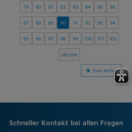
79
80
81
82
83
84
85
86
87
88
89
90
91
92
93
94
95
96
97
98
99
100
101
102
nächste
Zum Archiv
Schneller Kontakt bei allen Fragen