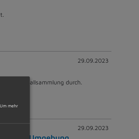
t.
29.09.2023
 Problemabfallsammlung durch.
Um mehr
29.09.2023
zried und Umgebung