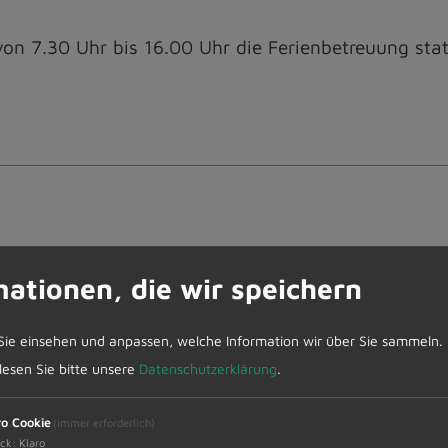
von 7.30 Uhr bis 16.00 Uhr die Ferienbetreuung stat
am Freitag, 13.10.2023 im Raum Dietmannsried eine
mationen, die wir speichern
Sie einsehen und anpassen, welche Information wir über Sie sammeln.
 lesen Sie bitte unsere
Datenschutzerklärung
.
ro Cookie
(immer erforderlich)
u Probstried, Schrattenbach, Reichol
ck
:
Klaro