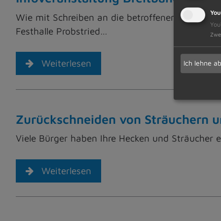
You
Wie mit Schreiben an die betroffenen Eigentüm
You
Festhalle Probstried…
Zwe
Weiterlesen
Ich lehne a
Zurückschneiden von Sträuchern 
Viele Bürger haben Ihre Hecken und Sträucher e
Weiterlesen