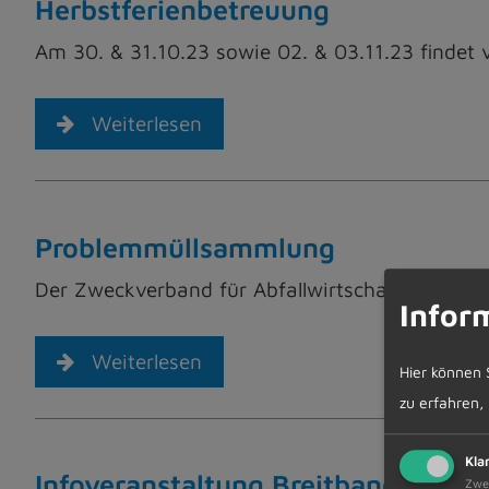
Herbstferienbetreuung
Am 30. & 31.10.23 sowie 02. & 03.11.23 findet 
Weiterlesen
Problemmüllsammlung
Der Zweckverband für Abfallwirtschaft führt 
Infor
Weiterlesen
Hier können 
zu erfahren,
Kla
Infoveranstaltung Breitbandausba
Zwe