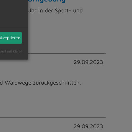
23, um 19 Uhr in der Sport- und
akzeptieren
siert mit Klaro!
29.09.2023
und Waldwege zurückgeschnitten.
29.09.2023