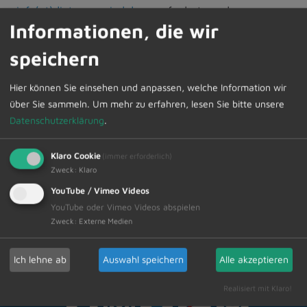
info(at)dietmannsried.de
angefordert werden.
Informationen, die wir
speichern
Schneller Kontakt bei allen Fragen
Hier können Sie einsehen und anpassen, welche Information wir
über Sie sammeln.
Um mehr zu erfahren, lesen Sie bitte unsere
Markt Dietmannsried
Datenschutzerklärung
.
Rathausplatz 3
87463 Dietmannsried
Klaro Cookie
(immer erforderlich)
Tel.: 08374/5820-0
Zweck
:
Klaro
Fax: 08374/5820-30
YouTube / Vimeo Videos
info(at)dietmannsried.de
YouTube oder Vimeo Videos abspielen
Zweck
:
Externe Medien
Öffnungszeiten der Verwaltung
Montag: 8.00 Uhr bis 18.00 Uhr
Ich lehne ab
Auswahl speichern
Alle akzeptieren
Dienstag - Freitag: 8.00 Uhr - 12.00 Uhr
Realisiert mit Klaro!