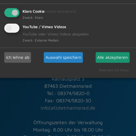
Hier geht`s zur Online-Umfrage
Klaro Cookie
(immer erforderlich)
Zweck
:
Klaro
Herzlichen Dank für Ihre Mühe!
YouTube / Vimeo Videos
YouTube oder Vimeo Videos abspielen
Zweck
:
Externe Medien
Schneller Kontakt bei allen Fragen
Ich lehne ab
Auswahl speichern
Alle akzeptieren
Realisiert mit Klaro!
Markt Dietmannsried
Rathausplatz 3
87463 Dietmannsried
Tel.: 08374/5820-0
Fax: 08374/5820-30
info(at)dietmannsried.de
Öffnungszeiten der Verwaltung
Montag: 8.00 Uhr bis 18.00 Uhr