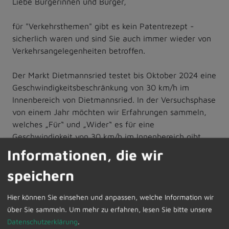
Liebe Bürgerinnen und Bürger,
für "Verkehrsthemen" gibt es kein Patentrezept -
sicherlich waren und sind Sie auch immer wieder von
Verkehrsangelegenheiten betroffen.
Der Markt Dietmannsried testet bis Oktober 2024 eine
Geschwindigkeitsbeschränkung von 30 km/h im
Innenbereich von Dietmannsried. In der Versuchsphase
von einem Jahr möchten wir Erfahrungen sammeln,
welches „Für“ und „Wider“ es für eine
Geschwindigkeit von 30 km/h im Innenbereich gibt.
Informationen, die wir
Die Meinung der Bürgerinnen und Bürger ist uns auch
speichern
in dieser Angelegenheit ebenso sehr wichtig. Sie
wohnen und leben direkt in diesem „30 km/h-Bereich“.
Hier können Sie einsehen und anpassen, welche Information wir
Deshalb möchten wir gerne auch erfahren, wie Sie
über Sie sammeln.
Um mehr zu erfahren, lesen Sie bitte unsere
darüber denken, welche Erfahrungen Sie derzeit
Datenschutzerklärung
.
machen und welche Meinung Sie hierüber haben.