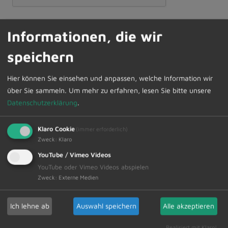
Datenschutz*
Informationen, die wir
Ich bin mit der Speicherung und Verarbeitung
meiner Daten einverstanden. Die Hinweise zum
speichern
Datenschutz in der Datenschutzerklärung habe ich zur
Kenntnis genommen, sowie das Recht auf Widerruf
Hier können Sie einsehen und anpassen, welche Information wir
dieser Einwilligung.
über Sie sammeln.
Um mehr zu erfahren, lesen Sie bitte unsere
Datenschutzerklärung
.
» Zur
Datenschutzerklärung
Klaro Cookie
(immer erforderlich)
* Pflichtangaben
Zweck
:
Klaro
YouTube / Vimeo Videos
Bitte prüfen Sie auch Ihren Spam-Ordner, falls die
YouTube oder Vimeo Videos abspielen
Bestätigungsmail nicht ankommt! Erst nach
Zweck
:
Externe Medien
Bestätigung erhalten Sie unseren Newsletter. Ihre
Anmeldung können Sie jederzeit und für die Zukunft
Ich lehne ab
Auswahl speichern
Alle akzeptieren
rückgängig machen. Dazu versenden wir in jedem
Newsletter einen Abmeldelink.
Realisiert mit Klaro!