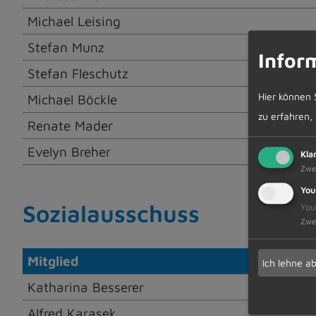
Michael Leising
Stefan Munz
Infor
Stefan Fleschutz
Hier können 
Michael Böckle
zu erfahren,
Renate Mader
Evelyn Breher
Kla
Zwe
You
Sozialausschuss
You
Zwe
Mitglied
Ich lehne a
Katharina Besserer
Alfred Karasek