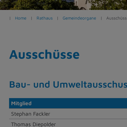
e
n
Home
Rathaus
Gemeindeorgane
Ausschüss
Ausschüsse
Bau- und Umweltausschu
Mitglied
Stephan Fackler
Thomas Diepolder