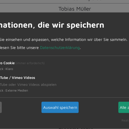
Tobias Müller
Christina Natterer
mationen, die wir speichern
Michael Waldmann
Sie einsehen und anpassen, welche Information wir über Sie sammeln.
Dagmar Weixler
 lesen Sie bitte unsere
Datenschutzerklärung
.
Christian Meggle
Christoph Breher
ro Cookie
(immer erforderlich)
ck
:
Klaro
Tube / Vimeo Videos
Tube oder Vimeo Videos abspielen
ck
:
Externe Medien
Stellvertreter
b
Auswahl speichern
Alle 
Stephan Fackler
Reali
Andreas Wahl