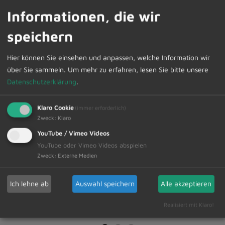
Informationen, die wir
speichern
Hier können Sie einsehen und anpassen, welche Information wir
©
über Sie sammeln.
Um mehr zu erfahren, lesen Sie bitte unsere
Louis
L
Datenschutzerklärung
.
Zuchtriegel
Z
Klaro Cookie
(immer erforderlich)
Zweck
:
Klaro
YouTube / Vimeo Videos
YouTube oder Vimeo Videos abspielen
Zweck
:
Externe Medien
Ich lehne ab
Auswahl speichern
Alle akzeptieren
Realisiert mit Klaro!