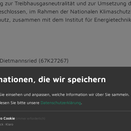
g zur Treibhausgasneutralität und zur Umsetzung d
schlossen, im Rahmen der Nationalen Klimaschutzin
hutz, zusammen mit dem Institut für Energietechn
Dietmannsried (67K27267)
mationen, die wir speichern
.2025.
Sie einsehen und anpassen, welche Information wir über Sie sammeln.
 lesen Sie bitte unsere
Datenschutzerklärung
.
chutz (BMWK)
ro Cookie
(immer erforderlich)
ck
:
Klaro