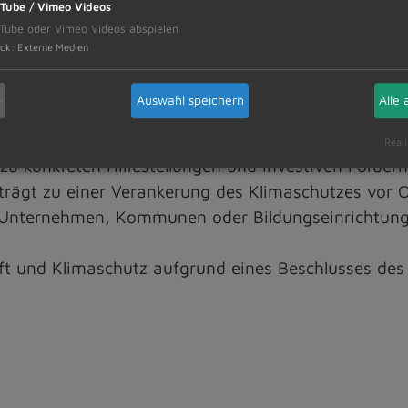
Tube / Vimeo Videos
Tube oder Vimeo Videos abspielen
ck
:
Externe Medien
b
Auswahl speichern
Alle 
rt und fördert die Bundesregierung seit 2008 zahlrei
hre Programme und Projekte decken ein breites Spe
Reali
n zu konkreten Hilfestellungen und investiven Förder
trägt zu einer Verankerung des Klimaschutzes vor Ort
 Unternehmen, Kommunen oder Bildungseinrichtung
ft und Klimaschutz aufgrund eines Beschlusses de