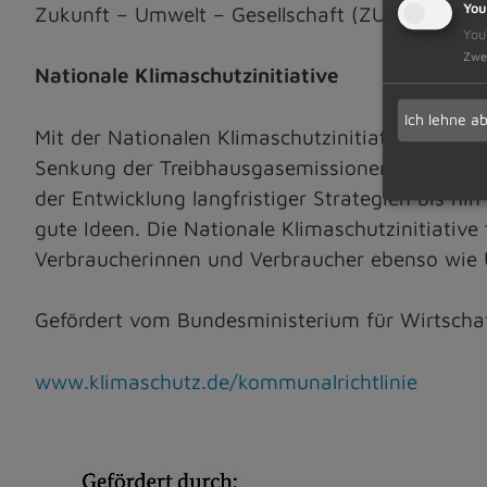
You
Zukunft – Umwelt – Gesellschaft (ZUG) gGmbH
You
Zwe
Nationale Klimaschutzinitiative
Ich lehne a
Mit der Nationalen Klimaschutzinitiative initiie
Senkung der Treibhausgasemissionen leisten. I
der Entwicklung langfristiger Strategien bis hi
gute Ideen. Die Nationale Klimaschutzinitiative 
Verbraucherinnen und Verbraucher ebenso wie
Gefördert vom Bundesministerium für Wirtscha
www.klimaschutz.de/kommunalrichtlinie