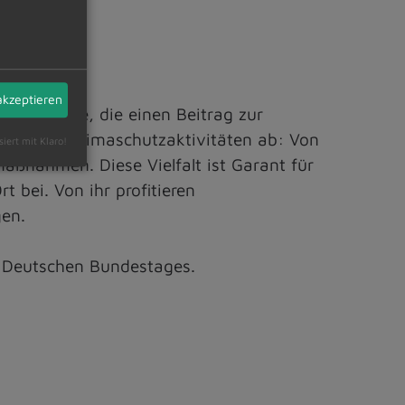
akzeptieren
che Projekte, die einen Beitrag zur
ktrum an Klimaschutzaktivitäten ab: Von
siert mit Klaro!
maßnahmen. Diese Vielfalt ist Garant für
 bei. Von ihr profitieren
en.
s Deutschen Bundestages.