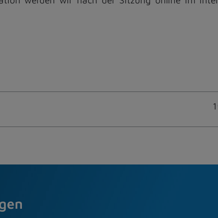
1
agen