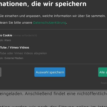
mationen, die wir speichern
Sie einsehen und anpassen, welche Information wir über Sie sammeln.
 lesen Sie bitte unsere
Datenschutzerklärung
.
ark Ost IV" inkl. 1. Änderung BP Gewerbepark Ost
ro Cookie
(immer erforderlich)
ck
:
Klaro
Tube / Vimeo Videos
Tube oder Vimeo Videos abspielen
d erneuter Satzungsbeschluss
ck
:
Externe Medien
b
Auswahl speichern
Alle 
Reali
 eingeladen. Anschließend findet eine nichtöffentlich
ation werden wir nach der Sitzung online im Inte