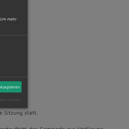
Um mehr
 III
akzeptieren
siert mit Klaro!
e Sitzung statt.
rnetauftritt der Gemeinde zur Verfügung