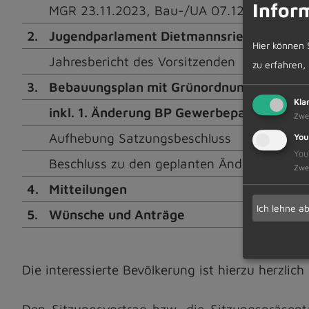
Infor
MGR 23.11.2023, Bau-/UA 07.12.2023
2.
Jugendparlament Dietmannsried - JUPA
Hier können 
Jahresbericht des Vorsitzenden
zu erfahren,
3.
Bebauungsplan mit Grünordnung "Gewerbep
Kla
inkl. 1. Änderung BP Gewerbepark Ost III
Zwe
Aufhebung Satzungsbeschluss
You
You
Beschluss zu den geplanten Änderungen un
Zwe
4.
Mitteilungen
Ich lehne a
5.
Wünsche und Anträge
Die interessierte Bevölkerung ist hierzu herzlich
Den Sitzungsvortrag bzw. die Sitzungspräsent