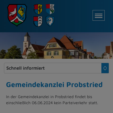
Z
u
M
m
I
n
h
a
l
t
e
s
p
r
i
Gemeindekanzlei Probstried
n
g
In der Gemeindekanzlei in Probstried findet bis
e
einschließlich 06.06.2024 kein Parteiverkehr statt.
n