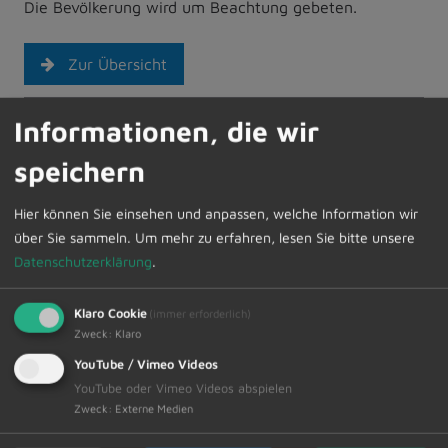
Die Bevölkerung wird um Beachtung gebeten.
Zur Übersicht
03.05.2024
Amtliche Bekanntmachungen
Informationen, die wir
speichern
Hier können Sie einsehen und anpassen, welche Information wir
über Sie sammeln.
Um mehr zu erfahren, lesen Sie bitte unsere
Datenschutzerklärung
.
Schneller Kontakt bei allen Fragen
Klaro Cookie
(immer erforderlich)
Zweck
:
Klaro
Markt Dietmannsried
Rathausplatz 3
YouTube / Vimeo Videos
87463 Dietmannsried
YouTube oder Vimeo Videos abspielen
Zweck
:
Externe Medien
Tel.: 08374/5820-0
Fax: 08374/5820-30