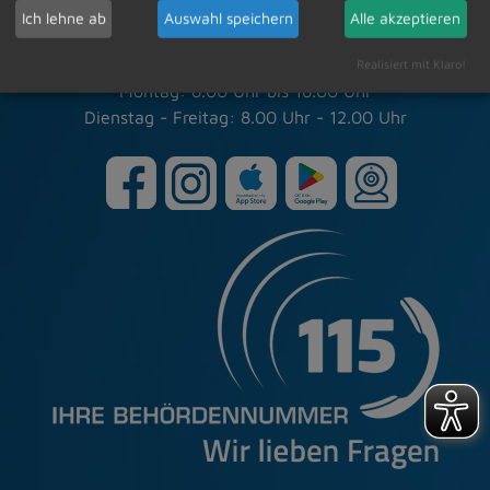
info(at)dietmannsried.de
Ich lehne ab
Auswahl speichern
Alle akzeptieren
Öffnungszeiten der Verwaltung
Realisiert mit Klaro!
Montag: 8.00 Uhr bis 18.00 Uhr
Dienstag - Freitag: 8.00 Uhr - 12.00 Uhr