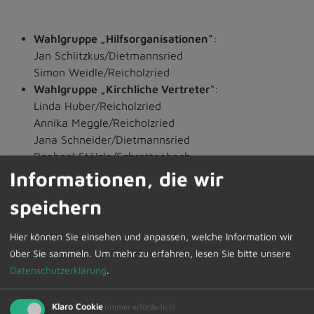
Wahlgruppe „Hilfsorganisationen“
:
Jan Schlitzkus/Dietmannsried
Simon Weidle/Reicholzried
Wahlgruppe „Kirchliche Vertreter
“:
Linda Huber/Reicholzried
Annika Meggle/Reicholzried
Jana Schneider/Dietmannsried
Raphael Stölzle/Schrattenbach
Wahlgruppe „Sport“
:
Informationen, die wir
Pauline Barmettler/Probstried
speichern
Yannick Engel/Käsers
Tim Kramer/Dietmannsried
Hier können Sie einsehen und anpassen, welche Information wir
Nikolas Selmeczi/Dietmannsried
über Sie sammeln.
Um mehr zu erfahren, lesen Sie bitte unsere
Wahlgruppe „Kultur“
:
Datenschutzerklärung
.
Ilona Mader/Schrattenbach
Johanna Munz/Überbach
Klaro Cookie
Wahlgruppe „Gesellschaftlich/Sozial“
:
(immer erforderlich)