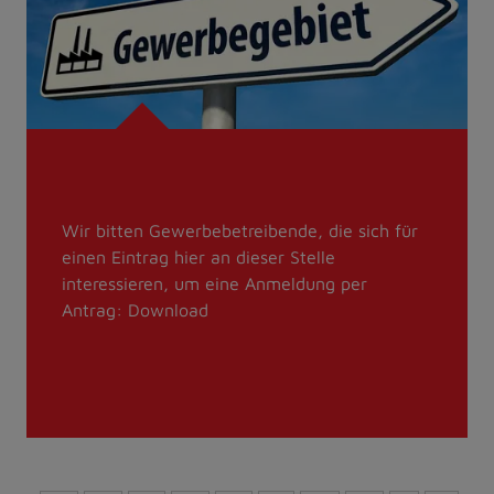
stock.adobe.com
Wir bitten Gewerbebetreibende, die sich für
einen Eintrag hier an dieser Stelle
interessieren, um eine Anmeldung per
Antrag:
Download