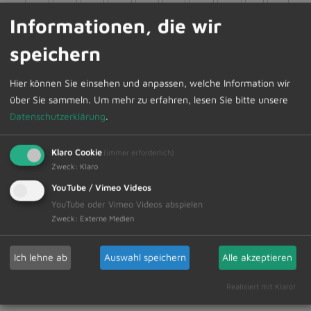
A
B
C
D
E
F
G
H
I
J
Informationen, die wir
K
L
M
N
O
P
Q
R
S
T
speichern
U
V
W
X
Y
Z
Alle
Hier können Sie einsehen und anpassen, welche Information wir
über Sie sammeln.
Um mehr zu erfahren, lesen Sie bitte unsere
Datenschutzerklärung
.
Klaro Cookie
(immer erforderlich)
Zweck
:
Klaro
YouTube / Vimeo Videos
YouTube oder Vimeo Videos abspielen
Zweck
:
Externe Medien
Ich lehne ab
Auswahl speichern
Alle akzeptieren
Luba Krause
Realisiert mit Klaro!