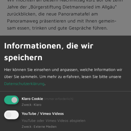
Jahre der „Bürgerstiftung Dietmannsried im Allgäu“
zurückblicken, die neue Panoramatafel am
Panoramaweg präsentieren und mit Ihnen gemein-
sam essen, trinken und gute Gespräche führen.
Die Zufahrt zum Schützenheim Probstried ist an
Informationen, die wir
diesem Tag nicht möglich. Wir bitten Sie daher, Ihren
speichern
Pkw bei den Parkplätzen bei der Sport- und Festhalle
Probstried abzustellen, um mit dem kostenfreien
Hier können Sie einsehen und anpassen, welche Information wir
Shuttlebus zum Schützenheim zu fahren. Ebenso
über Sie sammeln.
Um mehr zu erfahren, lesen Sie bitte unsere
bitten wir zu bedenken, dass der Zugang zur Wil-
Datenschutzerklärung
.
helmshöhe stark ansteigt und nur eingeschränkt
barrierefrei möglich ist.
Klaro Cookie
(immer erforderlich)
Über Ihr Kommen freuen sich die Verantwortlichen der
Zweck
:
Klaro
„Bürgerstiftung Dietmannsried im Allgäu“.
YouTube / Vimeo Videos
YouTube oder Vimeo Videos abspielen
Zweck
:
Externe Medien