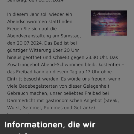
In diesem Jahr soll wieder ein
©
Abendschwimmen stattfinden.
Markt
Freuen Sie sich auf die
Dietmannsried
Abendveranstaltung am Samstag,
den 20.07.2024. Das Bad ist bei
günstiger Witterung über 20 Uhr
hinaus geöffnet und schließt gegen 23.30 Uhr. Das
Zusatzangebot Abend-Schwimmen bleibt kostenfrei –
das Freibad kann an diesem Tag ab 17 Uhr ohne
Eintritt besucht werden. Es würde uns freuen, wenn
viele Badebegeisterten von dieser Gelegenheit
Gebrauch machen, unser beliebtes Freibad bei
Dämmerlicht mit gastronomischen Angebot (Steak,
Wurst, Semmel, Pommes und Getränke)
kennenzulernen.
Wir wünschen schon jetzt viele erlebnisreiche
Informationen, die wir
Eindrücke sowie einen angenehmen Badeabend. Unser