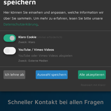
speichern
engagiertes Team möchte wieder dafür sorgen, dass
Sie an diesem Abend in beste Urlaubsstimmung
Hier können Sie einsehen und anpassen, welche Information wir
kommen.
über Sie sammeln.
Um mehr zu erfahren, lesen Sie bitte unsere
Datenschutzerklärung
.
Klaro Cookie
(immer erforderlich)
Zur Übersicht
Zweck
:
Klaro
YouTube / Vimeo Videos
19.07.2024
YouTube oder Vimeo Videos abspielen
Amtliche Bekanntmachungen Veranstaltungstermine
Zweck
:
Externe Medien
Ich lehne ab
Auswahl speichern
Alle akzeptieren
Realisiert mit Klaro!
Schneller Kontakt bei allen Fragen