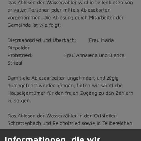
Das Ablesen der Wasserzähler wird in Teilgebieten von
privaten Personen oder mittels Ablesekarten
vorgenommen. Die Ablesung durch Mitarbeiter der
Gemeinde ist wie folgt:
Dietmannsried und Überbach: Frau Maria
Diepolder
Probstried: Frau Annalena und Bianca
Striegl
Damit die Ablesearbeiten ungehindert und zügig
durchgeführt werden können, bitten wir sämtliche
Hauseigentümer für den freien Zugang zu den Zählern
zu sorgen.
Das Ablesen der Wasserzähler in den Ortsteilen
Schrattenbach und Reicholzried sowie in Teilbereichen
von Dietmannsried erfolgt durch Selbstablesung der
Informationen, die wir
Wasserzähler. Hierzu erhalten Sie Anfang Juli ein