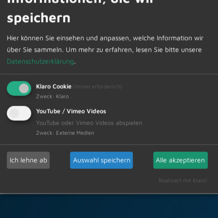
Anschreiben des Marktes Dietmannsried, welches eine
speichern
hierfür vorgesehene Ablesekarte enthält.
Hier können Sie einsehen und anpassen, welche Information wir
Weitere Informationen
.
über Sie sammeln.
Um mehr zu erfahren, lesen Sie bitte unsere
Datenschutzerklärung
.
Klaro Cookie
(immer erforderlich)
Zweck
:
Klaro
YouTube / Vimeo Videos
Zur Übersicht
YouTube oder Vimeo Videos abspielen
Zweck
:
Externe Medien
26.06.2026
Amtliche Bekanntmachungen
Ich lehne ab
Auswahl speichern
Alle akzeptieren
Realisiert mit Klaro!