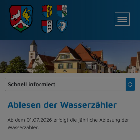
Z
u
M
m
I
n
h
a
l
t
e
s
p
r
i
Ablesen der Wasserzähler
n
g
Ab dem 01.07.2026 erfolgt die jährliche Ablesung der
e
Wasserzähler.
n