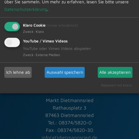
über Sie sammeln.
Um mehr zu erfahren, lesen Sie bitte unsere
Datenschutzerklärung
.
Zur Übersicht
Klaro Cookie
(immer erforderlich)
Zweck
:
Klaro
28.06.2024
Amtliche Bekanntmachungen
YouTube / Vimeo Videos
YouTube oder Vimeo Videos abspielen
Zweck
:
Externe Medien
Ich lehne ab
Auswahl speichern
Alle akzeptieren
Schneller Kontakt bei allen Fragen
Realisiert mit Klaro!
Markt Dietmannsried
Rathausplatz 3
87463 Dietmannsried
Tel.: 08374/5820-0
Fax: 08374/5820-30
info(at)dietmannsried.de