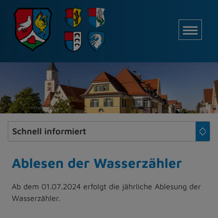
Z
u
M
m
I
n
h
a
l
t
e
s
p
r
i
Ablesen der Wasserzähler
n
g
Ab dem 01.07.2024 erfolgt die jährliche Ablesung der
e
Wasserzähler.
n