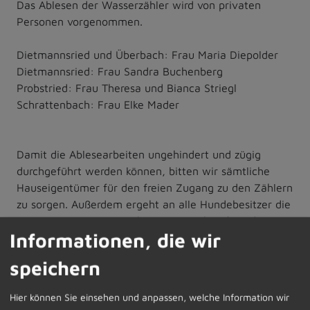
Das Ablesen der Wasserzähler wird von privaten
Personen vorgenommen.
Dietmannsried und Überbach: Frau Maria Diepolder
Dietmannsried: Frau Sandra Buchenberg
Probstried: Frau Theresa und Bianca Striegl
Schrattenbach: Frau Elke Mader
Damit die Ablesearbeiten ungehindert und zügig
durchgeführt werden können, bitten wir sämtliche
Hauseigentümer für den freien Zugang zu den Zählern
zu sorgen. Außerdem ergeht an alle Hundebesitzer die
Bitte, im Sinne eines reibungslosen Ablaufs und einer
Informationen, die wir
größtmöglichen Sicherheit für unsere Ablesekräfte, die
Hunde im fraglichen Zeitraum an die Leine zu
speichern
nehmen.
Hier können Sie einsehen und anpassen, welche Information wir