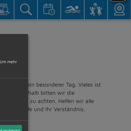
Um mehr
 ist dies ein besonderer Tag. Vieles ist
hulweg. Deshalb bitten wir die
ltestellen zu achten. Helfen wir alle
hre Mithilfe und Ihr Verständnis.
akzeptieren