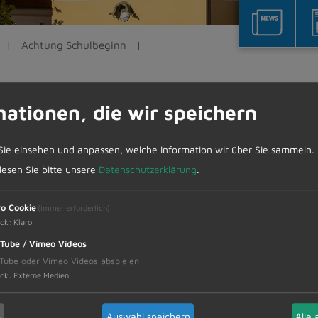
Achtung Schulbeginn
mationen, die wir speichern
Sie einsehen und anpassen, welche Information wir über Sie sammeln.
 lesen Sie bitte unsere
Datenschutzerklärung
.
 Schulbeginn. Für viele Kinder in unserer Gemeinde
ro Cookie
(immer erforderlich)
ck
:
Klaro
s in der Schule erleben werden. Neu ist auch der Sc
rs auf die Schüler an Schulwegen und an Schulbusha
Tube / Vimeo Videos
Tube oder Vimeo Videos abspielen
chule und zuhause ankommen. Herzlichen Dank für I
ck
:
Externe Medien
b
Auswahl speichern
Alle 