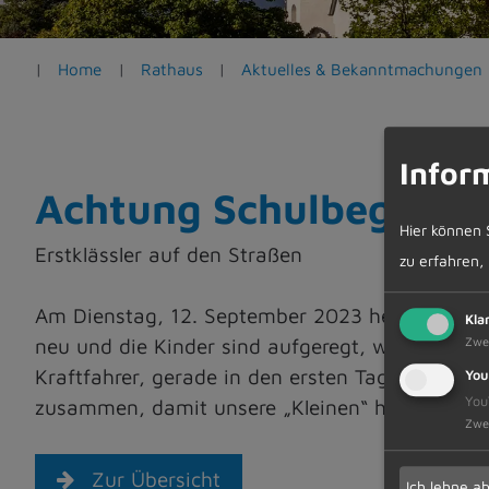
e
n
Home
Rathaus
Aktuelles & Bekanntmachungen
Infor
Achtung Schulbeginn
Hier können 
Erstklässler auf den Straßen
zu erfahren,
Am Dienstag, 12. September 2023 heißt es wieder
Kla
Zwe
neu und die Kinder sind aufgeregt, was sie alle
Kraftfahrer, gerade in den ersten Tagen besonde
You
You
zusammen, damit unsere „Kleinen“ heil an der S
Zwe
Zur Übersicht
Ich lehne a