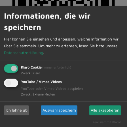
Informationen, die wir
speichern
Hier können Sie einsehen und anpassen, welche Information wir
über Sie sammeln.
Um mehr zu erfahren, lesen Sie bitte unsere
Datenschutzerklärung
.
Klaro Cookie
(immer erforderlich)
Zweck
:
Klaro
YouTube / Vimeo Videos
YouTube oder Vimeo Videos abspielen
Zweck
:
Externe Medien
Hauptstart: 9:30 Uhr
Ich lehne ab
Auswahl speichern
Alle akzeptieren
Die Anmeldung ist online möglich unter folgendem
Realisiert mit Klaro!
Link: