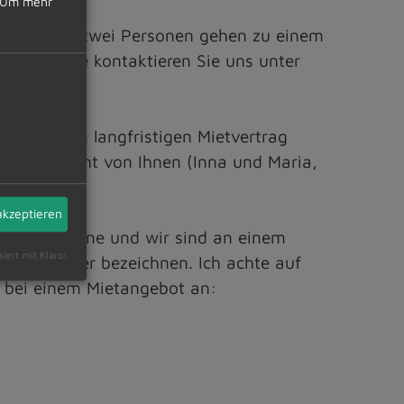
Um mehr
rbeiten und zwei Personen gehen zu einem
cht. Bitte kontaktieren Sie uns unter
.
d an einem langfristigen Mietvertrag
eine Nachricht von Ihnen (Inna und Maria,
akzeptieren
s der Ukraine und wir sind an einem
siert mit Klaro!
ndliche Mieter bezeichnen. Ich achte auf
 bei einem Mietangebot an: