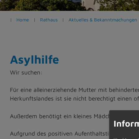
e
n
Home
Rathaus
Aktuelles & Bekanntmachungen
Asylhilfe
Wir suchen:
Für eine alleinerziehende Mutter mit behinderte
Herkunftslandes ist sie nicht berechtigt einen of
Außerdem benötigt ein kleines Mädchen Hilfe b
Infor
Aufgrund des positiven Aufenthaltstitels müss