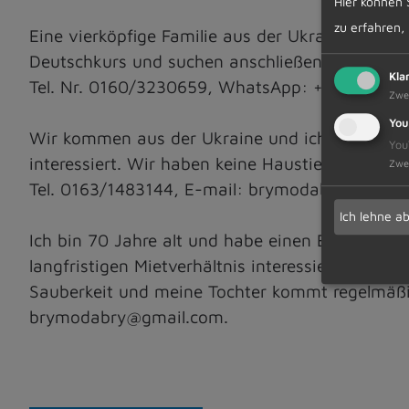
Hier können 
zu erfahren,
Eine vierköpfige Familie aus der Ukraine such
Deutschkurs und suchen anschließend eine Besch
Kla
Tel. Nr. 0160/3230659, WhatsApp: +38/093/83
Zwe
You
Wir kommen aus der Ukraine und ich bin 49 Jahr
You
interessiert. Wir haben keine Haustiere. Wir si
Zwe
Tel. 0163/1483144, E-mail: brymodabry@gmail
Ich lehne a
Ich bin 70 Jahre alt und habe einen Ehemann m
langfristigen Mietverhältnis interessiert. Wir h
Sauberkeit und meine Tochter kommt regelmäßi
brymodabry@gmail.com.