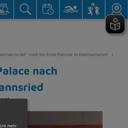
Dietmannsried“ noch bis Ende Februar in Dietmannsried
Palace nach
annsried
annt.
Um mehr