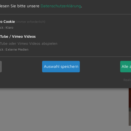
nd widmet sich vorzugsweise abstrakten
 lesen Sie bitte unsere
Datenschutzerklärung
.
rbeffekten. Die weltweiten Kontakte und
n finden Sie unter www.heidi-winkler.de. Die
ro Cookie
(immer erforderlich)
iten, Dienstag bis Freitag von 8.00 – 12.00
ck
:
Klaro
is 18.00 Uhr, besucht werden.
Tube / Vimeo Videos
Tube oder Vimeo Videos abspielen
ck
:
Externe Medien
b
Auswahl speichern
Alle 
Reali