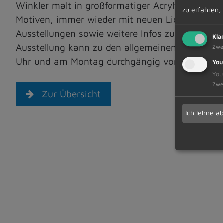
Winkler malt in großformatiger Acryltechnik u
zu erfahren,
Motiven, immer wieder mit neuen Licht- und Fa
Ausstellungen sowie weitere Infos zur Künstleri
Kla
Ausstellung kann zu den allgemeinen Öffnungsze
Zwe
Uhr und am Montag durchgängig von 8.00 Uhr b
You
You
Zwe
Zur Übersicht
Ich lehne a