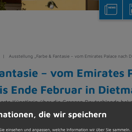
Ausstellung „Farbe & Fantasie – vom Emirates Palace nach 
Fantasie – vom Emirates 
is Ende Februar in Dietm
ierte Künstlerin über die Grenzen Deutschlands bek
mationen, die wir speichern
Kunstsammler, prominenter Persönlichkeiten
m Stock des Rathauses in Dietmannsried. Frau
Sie einsehen und anpassen, welche Information wir über Sie sammeln.