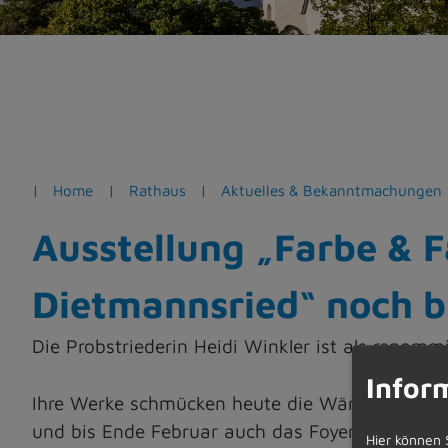
e
n
Home
Rathaus
Aktuelles & Bekanntmachungen
Ausstellung „Farbe & 
Dietmannsried“ noch b
Die Probstriederin Heidi Winkler ist als renomm
Infor
Ihre Werke schmücken heute die Wände vieler 
und bis Ende Februar auch das Foyer mit erste
Hier können 