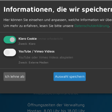
Informationen, die wir speicher
24.01.2025
Amtliche Bekanntmachungen
Hier können Sie einsehen und anpassen, welche Information wir übe
Um mehr zu erfahren, lesen Sie bitte unsere
Datenschutzerklärung
.
Klaro Cookie
(immer erforderlich)
Zweck
:
Klaro
Schneller Kontakt bei allen Fragen
YouTube / Vimeo Videos
YouTube oder Vimeo Videos abspielen
Markt Dietmannsried
Zweck
:
Externe Medien
Rathausplatz 3
87463 Dietmannsried
Ich lehne ab
Auswahl speichern
Tel.: 08374/5820-0
Fax: 08374/5820-30
info(at)dietmannsried.de
Öffnungszeiten der Verwaltung
Montag: 8.00 Uhr bis 18.00 Uhr