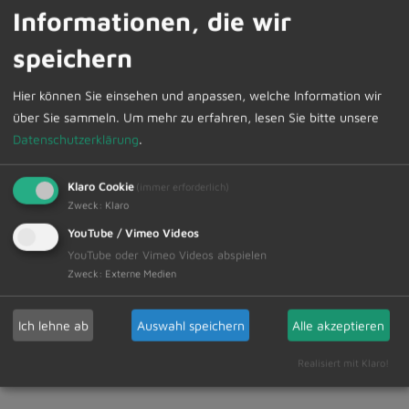
Informationen, die wir
TOP
Wünsche und Anträge
4
speichern
Hier können Sie einsehen und anpassen, welche Information wir
Die interessierte Bevölkerung ist hierzu herzlich
über Sie sammeln.
Um mehr zu erfahren, lesen Sie bitte unsere
eingeladen. Anschließend findet eine nichtöffentliche
Datenschutzerklärung
.
Sitzung statt.
Klaro Cookie
(immer erforderlich)
Zweck
:
Klaro
YouTube / Vimeo Videos
Zur Übersicht
YouTube oder Vimeo Videos abspielen
Zweck
:
Externe Medien
07.06.2024
Amtliche Bekanntmachungen Veranstaltungstermine
Ich lehne ab
Auswahl speichern
Alle akzeptieren
Realisiert mit Klaro!