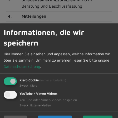
Beratung und Beschlussfassung
4.
Mitteilungen
5.
Wünsche und Anträge
Informationen, die wir
speichern
Die interessierte Bevölkerung ist hierzu herzlich
eingeladen. Anschließend findet eine nichtöffentliche
Hier können Sie einsehen und anpassen, welche Information wir
Sitzung statt.
über Sie sammeln.
Um mehr zu erfahren, lesen Sie bitte unsere
Datenschutzerklärung
.
Den Sitzungsvortrag bzw. die Sitzungspräsentation
werden wir nach der Sitzung online im Internetauftritt
Klaro Cookie
(immer erforderlich)
der Gemeinde zur Verfügung stellen.
Zweck
:
Klaro
YouTube / Vimeo Videos
YouTube oder Vimeo Videos abspielen
Zweck
:
Externe Medien