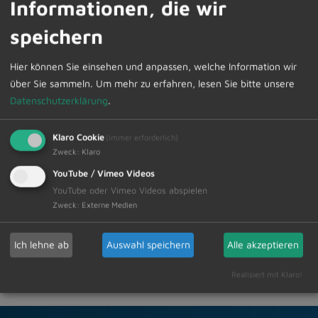
Informationen, die wir
Neuwahl der/des Vorsitzenden, Stellvertreter
sowie Schatzmeister
speichern
5.
Mitteilungen
Hier können Sie einsehen und anpassen, welche Information wir
6.
Wünsche und Anträge
über Sie sammeln.
Um mehr zu erfahren, lesen Sie bitte unsere
Datenschutzerklärung
.
Die interessierte Bevölkerung ist hierzu herzlich
eingeladen.
Klaro Cookie
(immer erforderlich)
Zweck
:
Klaro
YouTube / Vimeo Videos
Zur Übersicht
YouTube oder Vimeo Videos abspielen
Zweck
:
Externe Medien
12.01.2024
Amtliche Bekanntmachungen Veranstaltungstermine
Ich lehne ab
Auswahl speichern
Alle akzeptieren
Realisiert mit Klaro!