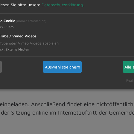
erkehrszählungen
 lesen Sie bitte unsere
Datenschutzerklärung
.
Probstried
achenweg Überbach
ro Cookie
(immer erforderlich)
ck
:
Klaro
Tube / Vimeo Videos
Tube oder Vimeo Videos abspielen
etzten Haushaltsberatung
ck
:
Externe Medien
emeinderat (Bezug Haupt-/FinA 12.01.2023)
b
Auswahl speichern
Alle 
Reali
h eingeladen. Anschließend findet eine nichtöffentlic
er Sitzung online im Internetauftritt der Gemeinde