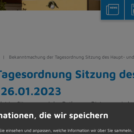
Bekanntmachung der Tagesordnung Sitzung des Haupt- und
agesordnung Sitzung de
 26.01.2023
et im Sitzungssaal des Rathauses Dietmannsried e
statt.
mationen, die wir speichern
Sie einsehen und anpassen, welche Information wir über Sie sammeln.