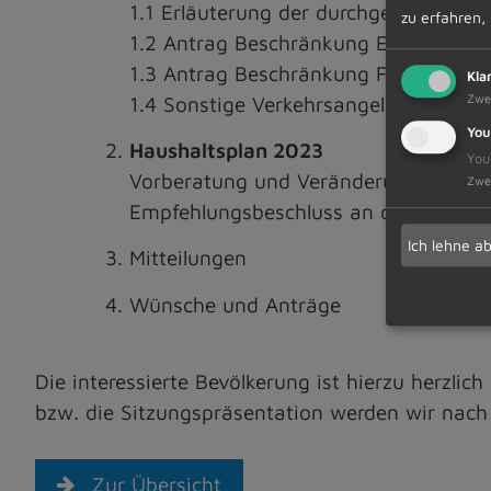
1.1 Erläuterung der durchgeführten V
zu erfahren,
1.2 Antrag Beschränkung Eschenallee 
1.3 Antrag Beschränkung Föhrensch
Kla
Zwe
1.4 Sonstige Verkehrsangelegenheiten
You
Haushaltsplan 2023
You
Vorberatung und Veränderungen zur l
Zwe
Empfehlungsbeschluss an den Marktg
Ich lehne a
Mitteilungen
Wünsche und Anträge
Die interessierte Bevölkerung ist hierzu herzlic
bzw. die Sitzungspräsentation werden wir nach d
Zur Übersicht