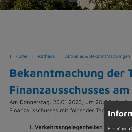
e
n
Home
Rathaus
Aktuelles & Bekanntmachungen
Bekanntmachung der T
Finanzausschusses am
Am Donnerstag, 26.01.2023, um 20:00 Uhr find
Finanzausschusses mit folgender Tagesordnung 
Infor
Verkehrsangelegenheiten
Hier können 