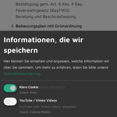
Bestätigung gem. Art. 8 Abs. 4 Bay.
Feuerwehrgesetz (BayFWG)
Beratung und Beschlussfassung
Bebauungsplan mit Grünordnung
"Nachfolgenutzung Gasthof Hirsch" gem. § 13 a
Informationen, die wir
BauGB
4.1 Abwägung der Stellungnahmen der Träger
speichern
öffentlicher Belange und sonstiger Behörden
4.2 Satzungsbeschluss
Hier können Sie einsehen und anpassen, welche Information wir
Mitteilungen
über Sie sammeln.
Um mehr zu erfahren, lesen Sie bitte unsere
Datenschutzerklärung
.
Wünsche und Anträge
Klaro Cookie
(immer erforderlich)
Die interessierte Bevölkerung ist hierzu herzlich
Zweck
:
Klaro
eingeladen. Anschließend findet eine nichtöffentliche
YouTube / Vimeo Videos
Sitzung statt.
YouTube oder Vimeo Videos abspielen
Zweck
:
Externe Medien
Den Sitzungsvortrag bzw. die Sitzungspräsentation