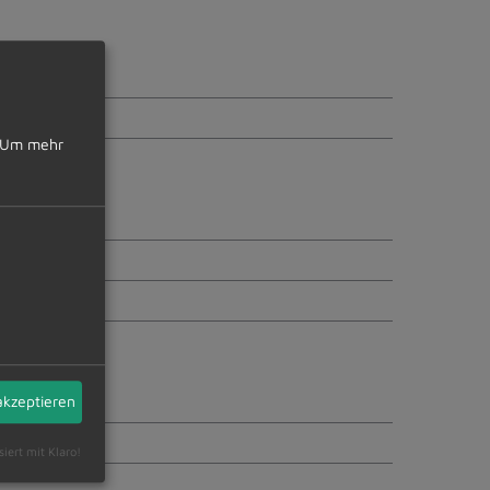
Um mehr
uGB
akzeptieren
siert mit Klaro!