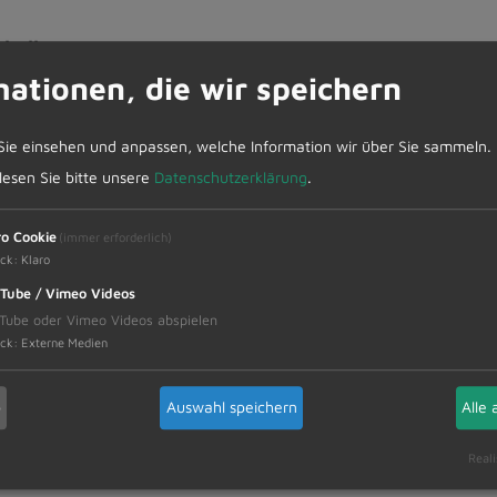
kolle
mationen, die wir speichern
Feuerwehrfahrzeugen
Sie einsehen und anpassen, welche Information wir über Sie sammeln.
andes / Zukünftige Ersatzbeschaffungen
 lesen Sie bitte unsere
Datenschutzerklärung
.
ro Cookie
(immer erforderlich)
ck
:
Klaro
zried - Illerstraße Ost"
Tube / Vimeo Videos
Tube oder Vimeo Videos abspielen
ck
:
Externe Medien
igen Beteiligung gem. §§ 3 Abs. 1 und 4 Abs. 1 Ba
b
Auswahl speichern
Alle 
Reali