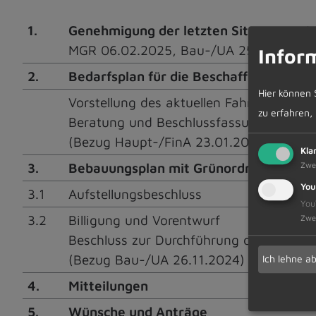
1.
Genehmigung der letzten Sitzungsproto
MGR 06.02.2025, Bau-/UA 25.02.2025
Infor
2.
Bedarfsplan für die Beschaffung von 
Hier können 
Vorstellung des aktuellen Fahrzeugbest
zu erfahren,
Beratung und Beschlussfassung
(Bezug Haupt-/FinA 23.01.2025)
Kla
Zwe
3.
Bebauungsplan mit Grünordnung "Reichol
You
3.1
Aufstellungsbeschluss
You
3.2
Billigung und Vorentwurf
Zwe
Beschluss zur Durchführung der frühzeit
(Bezug Bau-/UA 26.11.2024)
Ich lehne a
4.
Mitteilungen
5.
Wünsche und Anträge