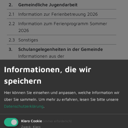
2.
Gemeindliche Jugendarbeit
2.1
Information zur Ferienbetreuung 2026
2.2
Information zum Ferienprogramm Sommer
2026
2.3
Sonstiges
3.
Schulangelegenheiten in der Gemeinde
Informationen aus der
Schulverbandsversammlung
Informationen, die wir
4.
Bevölkerungsprognose Hildesheimer Modell
speichern
Stichtagsberechnung 31.12.2025
Kommunenspezifischer Parameter sowie
Hier können Sie einsehen und anpassen, welche Information wir
Landkreistendenzen
über Sie sammeln.
Um mehr zu erfahren, lesen Sie bitte unsere
5.
Mitteilungen
Datenschutzerklärung
.
6.
Wünsche und Anträge
Klaro Cookie
(immer erforderlich)
Zweck
:
Klaro