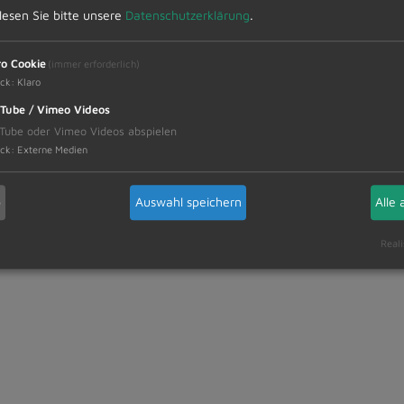
 lesen Sie bitte unsere
Datenschutzerklärung
.
er Mitteilungen und sind auf maximal 15 Minuten b
ro Cookie
(immer erforderlich)
ck
:
Klaro
ll im Rahmen der Bürgersprechstunden Ihre Fragen, 
Tube / Vimeo Videos
Tube oder Vimeo Videos abspielen
res in Kontakt zu treten. Den entsprechenden Zuga
ck
:
Externe Medien
b
Auswahl speichern
Alle 
 die Anforderung des Zugangscodes für die digital
Reali