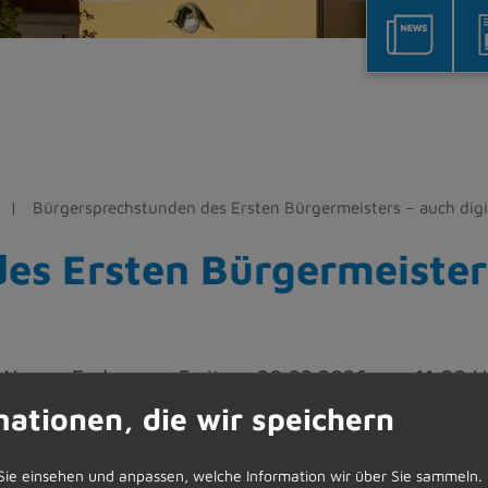
Bürgersprechstunden des Ersten Bürgermeisters – auch digi
es Ersten Bürgermeisters
erner Endres am Freitag, 20.02.2026 von 11.00 U
mationen, die wir speichern
Sie einsehen und anpassen, welche Information wir über Sie sammeln.