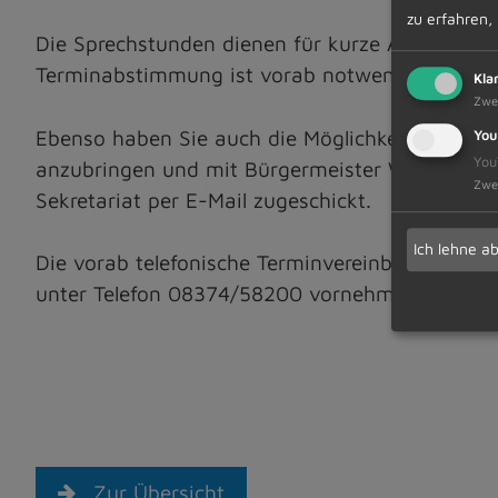
zu erfahren,
Die Sprechstunden dienen für kurze Anfragen od
Terminabstimmung ist vorab notwendig.
Kla
Zwe
Ebenso haben Sie auch die Möglichkeit, virtue
You
You
anzubringen und mit Bürgermeister Werner End
Zwe
Sekretariat per E-Mail zugeschickt.
Ich lehne a
Die vorab telefonische Terminvereinbarung oder
unter Telefon 08374/58200 vornehmen.
Zur Übersicht