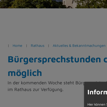
e
n
Home
Rathaus
Aktuelles & Bekanntmachungen
Bürgersprechstunden d
möglich
In der kommenden Woche steht Bürgermeister W
im Rathaus zur Verfügung.
Infor
Hier können 