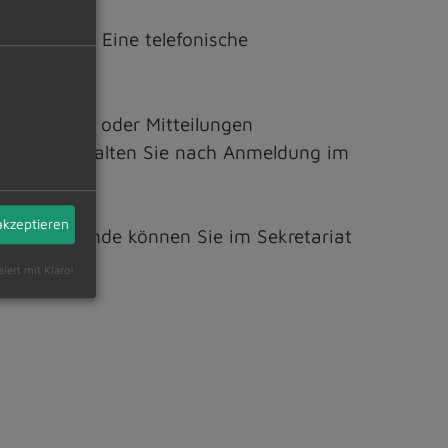
eschränkt. Eine telefonische
Anregungen oder Mitteilungen
ngslink erhalten Sie nach Anmeldung im
akzeptieren
e Sprechstunde können Sie im Sekretariat
siert mit Klaro!