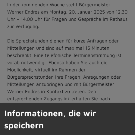
In der kommenden Woche steht Bürgermeister
Werner Endres am Montag, 20. Januar 2025 von 12.30
Uhr – 14.00 Uhr für Fragen und Gespräche im Rathaus
zur Verfügung.
Die Sprechstunden dienen für kurze Anfragen oder
Mitteilungen und sind auf maximal 15 Minuten
beschränkt. Eine telefonische Terminabstimmung ist
vorab notwendig. Ebenso haben Sie auch die
Möglichkeit, virtuell im Rahmen der
Bürgersprechstunden Ihre Fragen, Anregungen oder
Mitteilungen anzubringen und mit Bürgermeister
Werner Endres in Kontakt zu treten. Den
entsprechenden Zugangslink erhalten Sie nach
Anmeldung im Sekretariat per E-Mail zugeschickt. Die
Informationen, die wir
vorab telefonische Terminvereinbarung oder die
Anforderung des Zugangscodes für die digitale
speichern
Sprechstunde können Sie im Sekretariat unter Telefon
08374/58200 vornehmen.