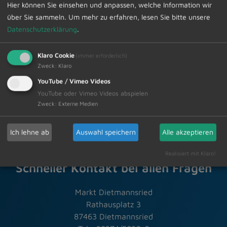
Hier können Sie einsehen und anpassen, welche Information wir
über Sie sammeln.
Um mehr zu erfahren, lesen Sie bitte unsere
Datenschutzerklärung
.
Zur Übersicht
Klaro Cookie
(immer erforderlich)
Zweck
:
Klaro
YouTube / Vimeo Videos
17.01.2025
Amtliche Bekanntmachungen
YouTube oder Vimeo Videos abspielen
Zweck
:
Externe Medien
Ich lehne ab
Auswahl speichern
Alle akzeptieren
Realisiert mit Klaro!
Schneller Kontakt bei allen Fragen
Markt Dietmannsried
Rathausplatz 3
87463 Dietmannsried