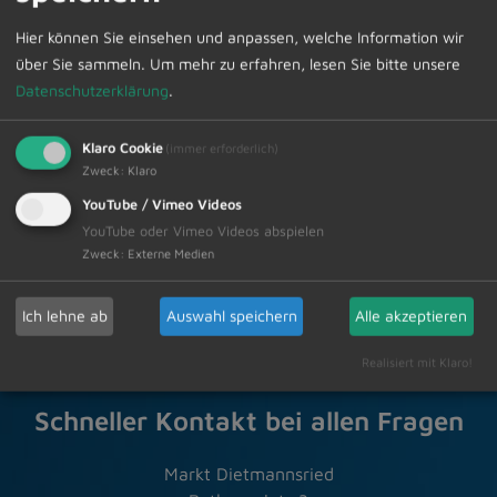
Sprechstunde können Sie im Sekretariat unter Telefon
Hier können Sie einsehen und anpassen, welche Information wir
08374/58200 vornehmen.
über Sie sammeln.
Um mehr zu erfahren, lesen Sie bitte unsere
Datenschutzerklärung
.
Klaro Cookie
(immer erforderlich)
Zur Übersicht
Zweck
:
Klaro
YouTube / Vimeo Videos
YouTube oder Vimeo Videos abspielen
10.01.2025
Amtliche Bekanntmachungen
Zweck
:
Externe Medien
Ich lehne ab
Auswahl speichern
Alle akzeptieren
Realisiert mit Klaro!
Schneller Kontakt bei allen Fragen
Markt Dietmannsried