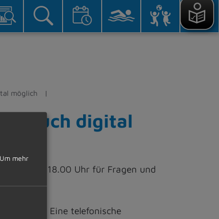
tal möglich
 – auch digital
Um mehr
.00 Uhr – 18.00 Uhr für Fragen und
eschränkt. Eine telefonische