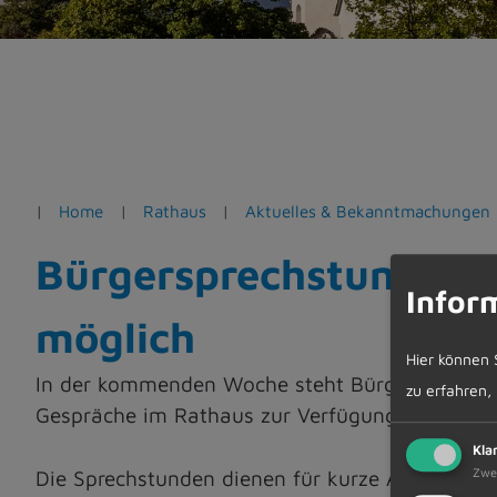
e
n
Home
Rathaus
Aktuelles & Bekanntmachungen
Bürgersprechstunden d
Infor
möglich
Hier können 
In der kommenden Woche steht Bürgermeister 
zu erfahren,
Gespräche im Rathaus zur Verfügung.
Kla
Zwe
Die Sprechstunden dienen für kurze Anfragen od