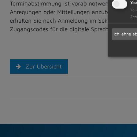
Terminabstimmung ist vorab notwendig. Ebenso 
You
You
Anregungen oder Mitteilungen anzubringen und 
Zwe
erhalten Sie nach Anmeldung im Sekretariat per
Zugangscodes für die digitale Sprechstunde kö
Ich lehne a
Zur Übersicht