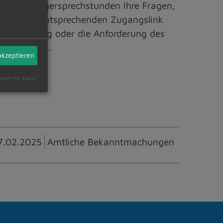
en der Bürgersprechstunden Ihre Fragen,
eten. Den entsprechenden Zugangslink
vereinbarung oder die Anforderung des
0 vornehmen.
akzeptieren
siert mit Klaro!
7.02.2025
Amtliche Bekanntmachungen