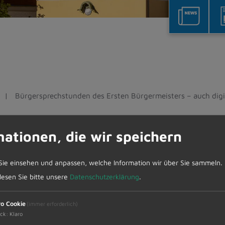
Bürgersprechstunden des Ersten Bürgermeisters – auch digi
es Ersten Bürgermeisters
mationen, die wir speichern
Sie einsehen und anpassen, welche Information wir über Sie sammeln.
Werner Endres am Montag, 10. Februar 2025 von 17
 lesen Sie bitte unsere
Datenschutzerklärung
.
ro Cookie
(immer erforderlich)
ck
:
Klaro
er Mitteilungen und sind auf maximal 15 Minuten b