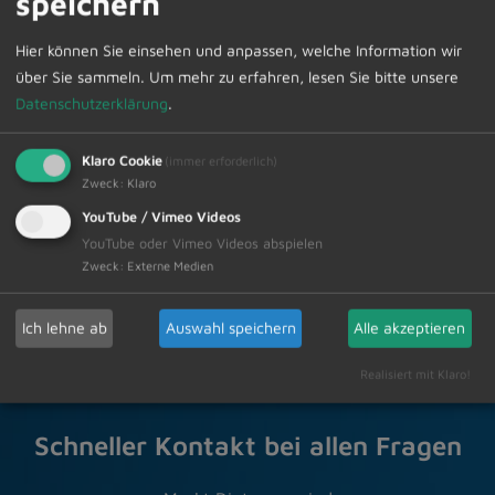
speichern
Sprechstunde können Sie im Sekretariat unter Telefon
Hier können Sie einsehen und anpassen, welche Information wir
08374/58200 vornehmen.
über Sie sammeln.
Um mehr zu erfahren, lesen Sie bitte unsere
Datenschutzerklärung
.
Klaro Cookie
(immer erforderlich)
Zur Übersicht
Zweck
:
Klaro
YouTube / Vimeo Videos
05.09.2025
YouTube oder Vimeo Videos abspielen
Amtliche Bekanntmachungen Veranstaltungstermine
Zweck
:
Externe Medien
Ich lehne ab
Auswahl speichern
Alle akzeptieren
Realisiert mit Klaro!
Schneller Kontakt bei allen Fragen