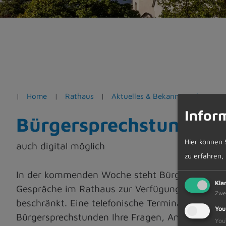
e
n
Home
Rathaus
Aktuelles & Bekanntmachungen
Infor
Bürgersprechstunden d
Hier können 
auch digital möglich
zu erfahren,
In der kommenden Woche steht Bürgermeister 
Kla
Gespräche im Rathaus zur Verfügung. Die Sprec
Zwe
beschränkt. Eine telefonische Terminabstimmun
You
Bürgersprechstunden Ihre Fragen, Anregungen o
You