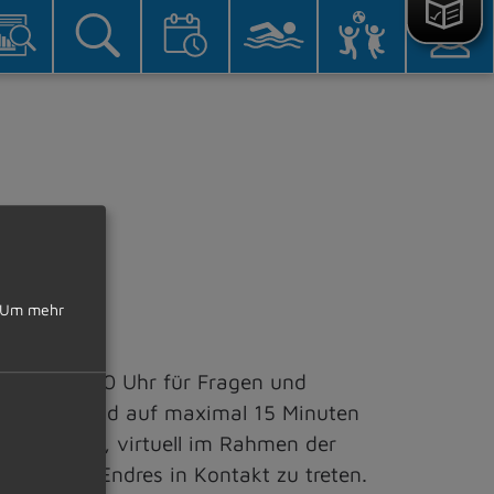
s
Um mehr
:00 – 13.00 Uhr für Fragen und
ngen und sind auf maximal 15 Minuten
öglichkeit, virtuell im Rahmen der
r Werner Endres in Kontakt zu treten.