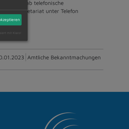
t. Die vorab telefonische
ie im Sekretariat unter Telefon
akzeptieren
siert mit Klaro!
0.01.2023
Amtliche Bekanntmachungen