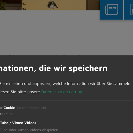
Bürgersprechstunden des Ersten Bürgermeisters
mationen, die wir speichern
es Ersten Bürgermeister
Sie einsehen und anpassen, welche Information wir über Sie sammeln.
 lesen Sie bitte unsere
Datenschutzerklärung
.
Werner Endres am Montag, 23. Januar 2023 von 12
ro Cookie
(immer erforderlich)
hstunden dienen für kurze Anfragen oder Mitteilu
ck
:
Klaro
g ist vorab notwendig. Ebenso haben Sie auch die M
Tube / Vimeo Videos
der Mitteilungen anzubringen und mit Bürgermeiste
Tube oder Vimeo Videos abspielen