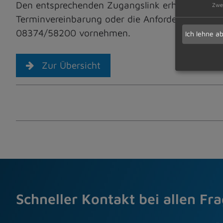
Den entsprechenden Zugangslink erhalten Sie na
Zwe
Terminvereinbarung oder die Anforderung des Zu
08374/58200 vornehmen.
Ich lehne a
Zur Übersicht
Schneller Kontakt bei allen Fr