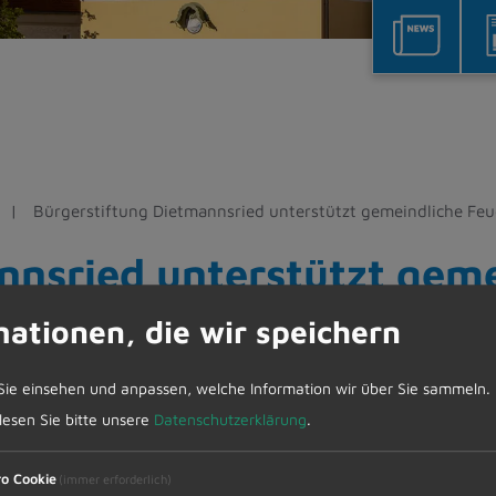
Bürgerstiftung Dietmannsried unterstützt gemeindliche Fe
nnsried unterstützt geme
mationen, die wir speichern
at aufgrund dem Engagement der gemeindlichen Feu
Sie einsehen und anpassen, welche Information wir über Sie sammeln.
n Höhe von 3.750 € bedacht.
 lesen Sie bitte unsere
Datenschutzerklärung
.
gsvorstandes Erster Bürgermeister Werner
ro Cookie
(immer erforderlich)