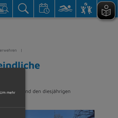
uerwehren
indliche
erwehren und den diesjährigen
Um mehr
©