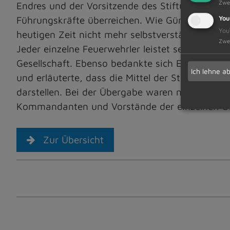
Zwe
Endres und der Vorsitzende des Stiftungsrates 
Führungskräfte überreichen. Wie Günter Schiebel
You
You
heutigen Zeit nicht mehr selbstverständlich, sich
Zwe
Jeder einzelne Feuerwehrler leistet seinen ganz
Gesellschaft. Ebenso bedankte sich Erster Bür
Ich lehne a
und erläuterte, dass die Mittel der Stiftung fü
darstellen. Bei der Übergabe waren neben den Ve
Kommandanten und Vorstände der einzelnen O
Zur Übersicht