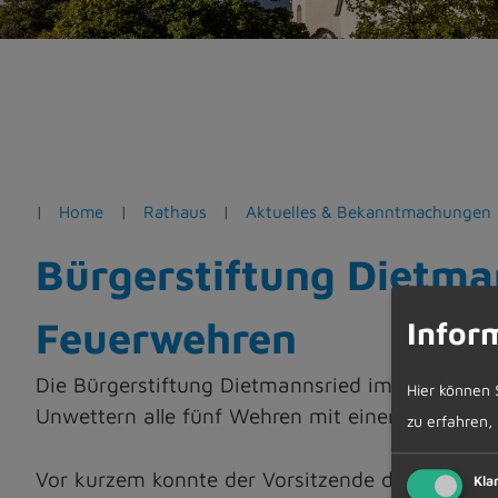
e
n
Home
Rathaus
Aktuelles & Bekanntmachungen
Bürgerstiftung Dietma
Feuerwehren
Infor
Die Bürgerstiftung Dietmannsried im Allgäu h
Hier können 
Unwettern alle fünf Wehren mit einer Spende i
zu erfahren,
Vor kurzem konnte der Vorsitzende des Stiftun
Kla