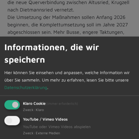
die neue Querverbindung zwischen Altusried, Krugzell
nach Dietmannsried vernetzt.
Die Umsetzung der Maßnahmen sollen Anfang 2026
beginnen, die Komplettumsetzung soll im Jahre 2027
abgeschlossen sein. Mehr Busse, engere Taktungen,
flexible und abgestimmte Verbindungen sind jedoch
Informationen, die wir
zunächst auch mit einem erheblichen finanziellen
Aufwand verbunden. Der Landkreis Oberallgäu geht
speichern
derzeit von Mehrkosten für den gesamten Landkreis
von 7 Mio. Euro aus. Auch wenn die hälftigen Kosten
Hier können Sie einsehen und anpassen, welche Information wir
über Einsparungen und Maßnahmenrückstellungen
über Sie sammeln.
Um mehr zu erfahren, lesen Sie bitte unsere
beim Landkreis finanziert werden können, muss von
Datenschutzerklärung
.
den Gemeinden ein Betrag von ca. 3,5 bis 4 Mio. Euro
aufgebracht werden.
Klaro Cookie
(immer erforderlich)
Für uns als Gemeinde würde dies ein jährlicher
Zweck
:
Klaro
Mehraufwand von ca. 200.000 Euro bis 250.000 Euro
YouTube / Vimeo Videos
bedeuten. Dieser Aufwand muss über unseren
YouTube oder Vimeo Videos abspielen
gemeindlichen Haushalt finanziert werden. Mit diesem
Zweck
:
Externe Medien
finanziellen Aufwand besteht jedoch die Chance,