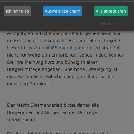
endlich einen öffentlichen Personennahverkehr zu
Ich lehne ab
Auswahl speichern
Alle akzeptieren
erhalten, wie er aus Gebieten in Österreich, Südtirol
und der Schweiz schon viele Jahrzehnte bekannt ist.
Realisiert mit Klaro!
Die Beteiligung der Bürgerinnen und Bürger vor einer
endgültigen Entscheidung im Marktgemeinderat und
im Kreistag ist ein zentraler Bestandteil des Projekts.
Unter
https://mobil365.oberallgaeu.org
erhalten Sie
nicht nur weitere Informationen, sondern dort können
Sie Ihre Meinung kurz und bündig in einer
Bürgerumfrage abgeben. Eine hohe Beteiligung ist
eine wesentliche Entscheidungsgrundlage für die
einzelnen Gremien.
Der Markt Dietmannsried bittet daher alle
Bürgerinnen und Bürger, an der Umfrage
teilzunehmen.
Für Ihre Mühe bedanken wir uns recht herzlich.