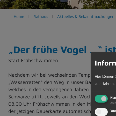
e
n
Home
Rathaus
Aktuelles & Bekanntmachungen
„Der frühe Vogel …“ is
Start Frühschwimmen
Infor
Nachdem wir bei wechselnden Temperaturen am 
Hier können 
„Wasserratten“ den Weg in unser Bad. „Der fr
zu erfahren,
welches in den vergangenen Jahren immer belie
Schwarze trifft. Jeweils an den Wochentagen Mo
Kla
Zwe
08.00 Uhr Frühschwimmen in den Monaten Juni,
der jetzigen Dauerkarte automatisch beinhalt
You