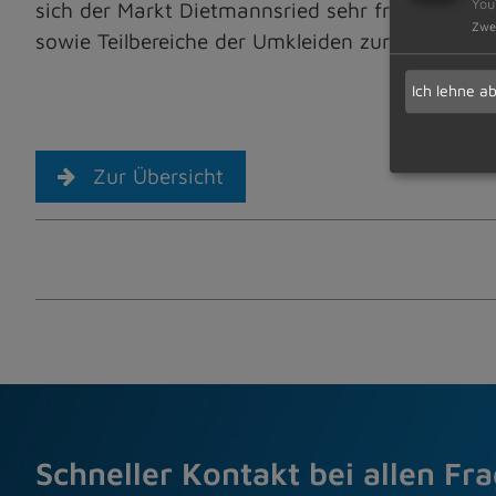
You
sich der Markt Dietmannsried sehr freuen. B
Zwe
sowie Teilbereiche der Umkleiden zur Verfügung
Ich lehne a
Zur Übersicht
Schneller Kontakt bei allen Fr