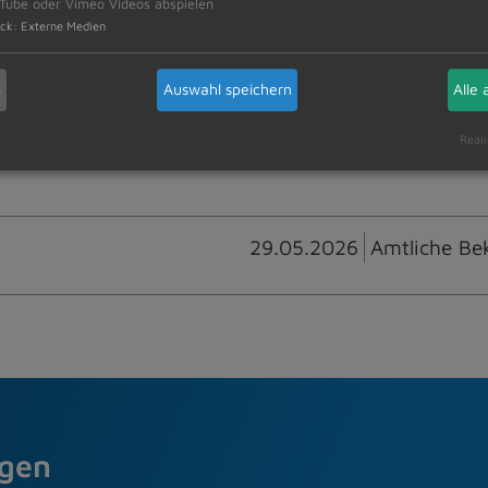
Tube oder Vimeo Videos abspielen
itte beachten Sie, dass beim Frühschwimmen nur 
ck
:
Externe Medien
 stehen.
b
Auswahl speichern
Alle 
Reali
29.05.2026
Amtliche Be
agen