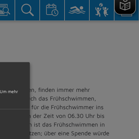
fnen konnten, finden immer mehr
Um mehr
 Juni 2026 auch das Frühschwimmen,
ensart auch für die Frühschwimmer ins
annsried in der Zeit von 06.30 Uhr bis
 Dauerkarten ist das Frühschwimmen in
hwimmen nutzen; über eine Spende würde