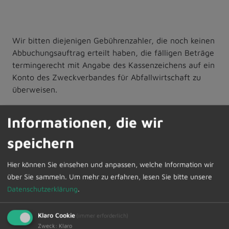
Wir bitten diejenigen Gebührenzahler, die noch keinen
Abbuchungsauftrag erteilt haben, die fälligen Beträge
termingerecht mit Angabe des Kassenzeichens auf ein
Konto des Zweckverbandes für Abfallwirtschaft zu
überweisen.
Informationen, die wir
speichern
Zur Übersicht
Hier können Sie einsehen und anpassen, welche Information wir
14.02.2025
Amtliche Bekanntmachungen
über Sie sammeln.
Um mehr zu erfahren, lesen Sie bitte unsere
Datenschutzerklärung
.
Klaro Cookie
(immer erforderlich)
Zweck
:
Klaro