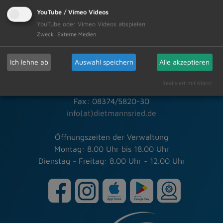
YouTube / Vimeo Videos
YouTube oder Vimeo Videos abspielen
Schneller Kontakt bei allen Fragen
Zweck
:
Externe Medien
Markt Dietmannsried
Ich lehne ab
Auswahl speichern
Alle akzeptieren
Rathausplatz 3
87463 Dietmannsried
Realisiert mit Klaro!
Tel.: 08374/5820-0
Fax: 08374/5820-30
info(at)dietmannsried.de
Öffnungszeiten der Verwaltung
Montag: 8.00 Uhr bis 18.00 Uhr
Dienstag - Freitag: 8.00 Uhr - 12.00 Uhr