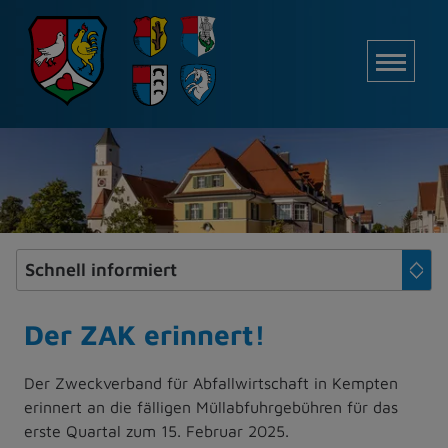
Z
u
M
m
I
n
h
a
l
t
e
s
p
r
i
Der ZAK erinnert!
n
g
Der Zweckverband für Abfallwirtschaft in Kempten
e
erinnert an die fälligen Müllabfuhrgebühren für das
n
erste Quartal zum 15. Februar 2025.