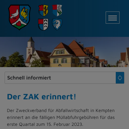
Z
u
M
m
I
n
h
a
l
t
e
s
p
r
i
Der ZAK erinnert!
n
g
Der Zweckverband für Abfallwirtschaft in Kempten
e
erinnert an die fälligen Müllabfuhrgebühren für das
n
erste Quartal zum 15. Februar 2023.