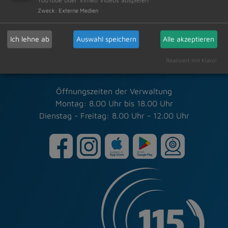
Markt Dietmannsried
Zweck
:
Externe Medien
Rathausplatz 3
87463 Dietmannsried
Ich lehne ab
Auswahl speichern
Alle akzeptieren
Tel.: 08374/5820-0
Fax: 08374/5820-30
Realisiert mit Klaro!
info(at)dietmannsried.de
Öffnungszeiten der Verwaltung
Montag: 8.00 Uhr bis 18.00 Uhr
Dienstag - Freitag: 8.00 Uhr - 12.00 Uhr