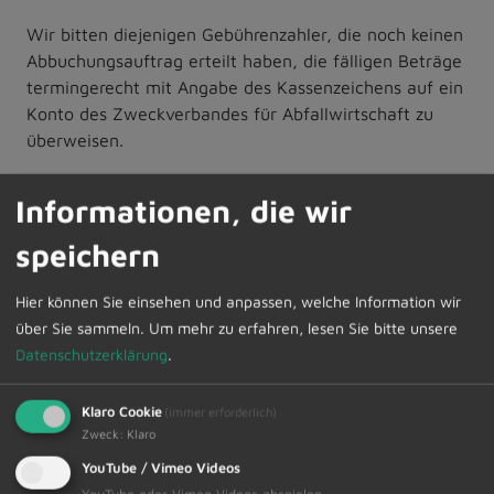
Wir bitten diejenigen Gebührenzahler, die noch keinen
Abbuchungsauftrag erteilt haben, die fälligen Beträge
termingerecht mit Angabe des Kassenzeichens auf ein
Konto des Zweckverbandes für Abfallwirtschaft zu
überweisen.
Zur Übersicht
Informationen, die wir
speichern
10.02.2023
Amtliche Bekanntmachungen
Hier können Sie einsehen und anpassen, welche Information wir
über Sie sammeln.
Um mehr zu erfahren, lesen Sie bitte unsere
Datenschutzerklärung
.
Klaro Cookie
(immer erforderlich)
Zweck
:
Klaro
Schneller Kontakt bei allen Fragen
YouTube / Vimeo Videos
YouTube oder Vimeo Videos abspielen