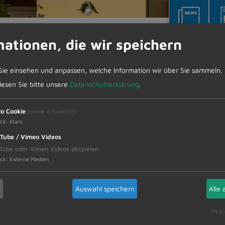
Die Winterferienpässe sind ausverkauft!
mationen, die wir speichern
Sie einsehen und anpassen, welche Information wir über Sie sammeln.
 lesen Sie bitte unsere
Datenschutzerklärung
.
sind ausverkauft!
ro Cookie
(immer erforderlich)
llten Winterferienpässe für die Saison 2025/2026 s
ck
:
Klaro
Tube / Vimeo Videos
Tube oder Vimeo Videos abspielen
ck
:
Externe Medien
3
b
Auswahl speichern
Alle 
Reali