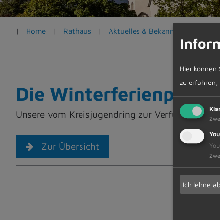
e
n
Home
Rathaus
Aktuelles & Bekanntmachungen
Infor
Hier können 
zu erfahren,
Die Winterferienpässe 
Kla
Unsere vom Kreisjugendring zur Verfügung geste
Zwe
You
Zur Übersicht
You
Zwe
Ich lehne a