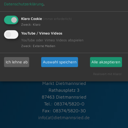
Datenschutzerklärung
.
Zur Übersicht
Klaro Cookie
(immer erforderlich)
13.12.2024
Amtliche Bekanntmachungen
Zweck
:
Klaro
YouTube / Vimeo Videos
YouTube oder Vimeo Videos abspielen
Zweck
:
Externe Medien
Ich lehne ab
Auswahl speichern
Alle akzeptieren
Schneller Kontakt bei allen Fragen
Realisiert mit Klaro!
Markt Dietmannsried
Rathausplatz 3
87463 Dietmannsried
Tel.: 08374/5820-0
Fax: 08374/5820-30
info(at)dietmannsried.de