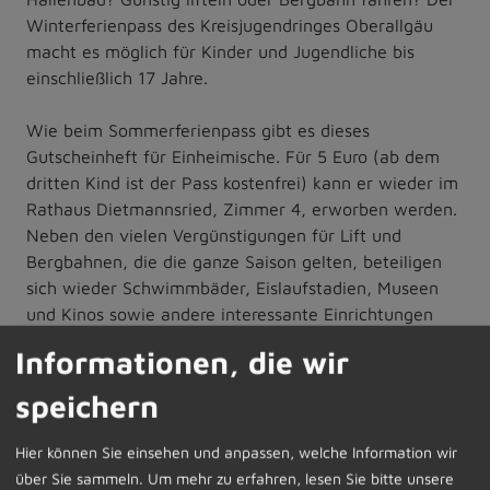
Winterferienpass des Kreisjugendringes Oberallgäu
macht es möglich für Kinder und Jugendliche bis
einschließlich 17 Jahre.
Wie beim Sommerferienpass gibt es dieses
Gutscheinheft für Einheimische. Für 5 Euro (ab dem
dritten Kind ist der Pass kostenfrei) kann er wieder im
Rathaus Dietmannsried, Zimmer 4, erworben werden.
Neben den vielen Vergünstigungen für Lift und
Bergbahnen, die die ganze Saison gelten, beteiligen
sich wieder Schwimmbäder, Eislaufstadien, Museen
und Kinos sowie andere interessante Einrichtungen
(Huskynature, Room of secrets, Breitachklamm,
Informationen, die wir
Skiflugschanze…) an dieser familienfreundlichen
Aktion. Diese Einrichtungen gewähren einen
speichern
einmaligen kostenlosen Eintritt. Da sollte zum
Winterspaß dann nichts mehr fehlen.
Hier können Sie einsehen und anpassen, welche Information wir
über Sie sammeln.
Um mehr zu erfahren, lesen Sie bitte unsere